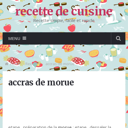
recette de cuisine
Recette simple, facile et rapide
MENU
Home
Recettes
accras de morue
accras de morue
etape . préparation de la
morue
: etape . dessaler la