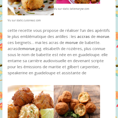
Vu sur static.tatiemaryse.com
Vu sur static.cuisineaz.com
cette recette vous propose de réaliser l'un des apéritifs
le plus emblématique des antilles : les
accras
de
morue
.
ces beignets… mai les acras de
morue
de babette.
acrasde
morue
.jpg. elisabeth de rozières, plus connue
sous le nom de babette est née en en guadeloupe. elle
entame sa carrière audiovisuelle en devenant scripte
pour les émissions de maritie et gilbert carpentier,
speakerine en guadeloupe et assistante de