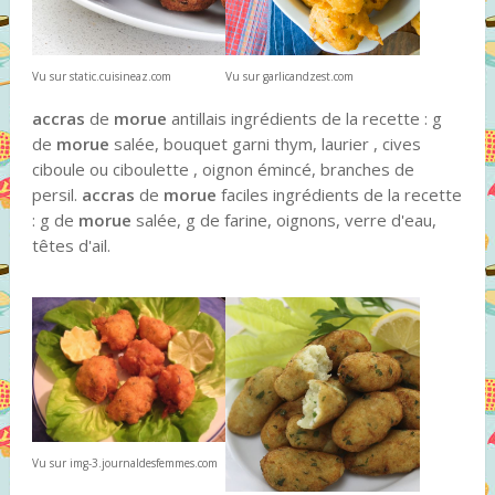
Vu sur static.cuisineaz.com
Vu sur garlicandzest.com
accras
de
morue
antillais ingrédients de la recette : g
de
morue
salée, bouquet garni thym, laurier , cives
ciboule ou ciboulette , oignon émincé, branches de
persil.
accras
de
morue
faciles ingrédients de la recette
: g de
morue
salée, g de farine, oignons, verre d'eau,
têtes d'ail.
Vu sur img-3.journaldesfemmes.com