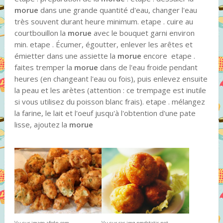
morue
dans une grande quantité d'eau, changer l'eau
très souvent durant heure minimum. etape . cuire au
courtbouillon la
morue
avec le bouquet garni environ
min. etape . Écumer, égoutter, enlever les arêtes et
émietter dans une assiette la
morue
encore etape .
faites tremper la
morue
dans de l'eau froide pendant
heures (en changeant l'eau ou fois), puis enlevez ensuite
la peau et les arètes (attention : ce trempage est inutile
si vous utilisez du poisson blanc frais). etape . mélangez
la farine, le lait et l'oeuf jusqu'à l'obtention d'une pate
lisse, ajoutez la
morue
Vu sur cac.img.pmdstatic.net
Vu sur image.afcdn.com