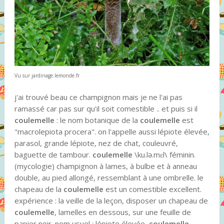
Vu sur jardinage.lemonde.fr
j'ai trouvé beau ce champignon mais je ne l'ai pas
ramassé car pas sur qu'il soit comestible .. et puis si il
coulemelle
: le nom botanique de la
coulemelle
est
"macrolepiota procera". on l'appelle aussi lépiote élevée,
parasol, grande lépiote, nez de chat, couleuvré,
baguette de tambour.
coulemelle
\ku.lə.mɛl\ féminin.
(mycologie) champignon à lames, à bulbe et à anneau
double, au pied allongé, ressemblant à une ombrelle. le
chapeau de la
coulemelle
est un comestible excellent.
expérience : la veille de la leçon, disposer un chapeau de
coulemelle
, lamelles en dessous, sur une feuille de
papier noir. nom usuel : lépiote élevée,
coulemelle
.