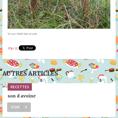
Vu sur hotel-lion-or.com
Pin It
AUTRES ARTICLES
RECETTES
son d avoine
VOIR