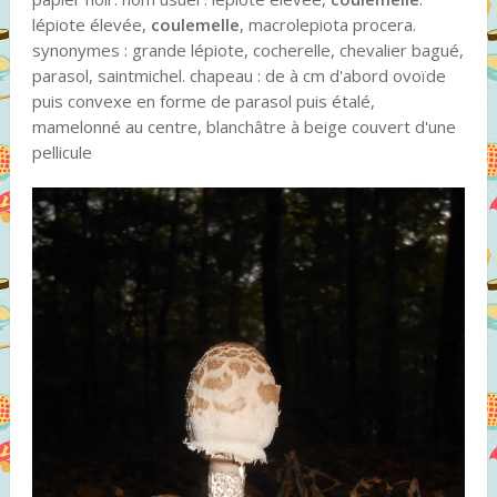
lépiote élevée,
coulemelle
, macrolepiota procera.
synonymes : grande lépiote, cocherelle, chevalier bagué,
parasol, saintmichel. chapeau : de à cm d'abord ovoïde
puis convexe en forme de parasol puis étalé,
mamelonné au centre, blanchâtre à beige couvert d'une
pellicule