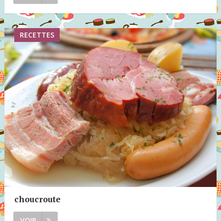
RECETTES
choucroute
VOIR