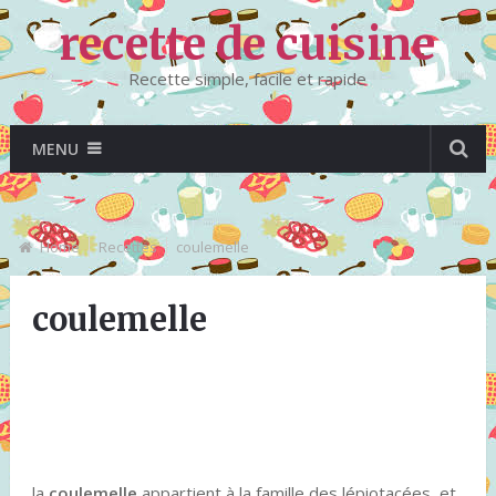
recette de cuisine
Recette simple, facile et rapide
MENU
Home
Recettes
coulemelle
coulemelle
la
coulemelle
appartient à la famille des lépiotacées, et