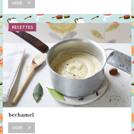
VOIR
RECETTES
bechamel
VOIR