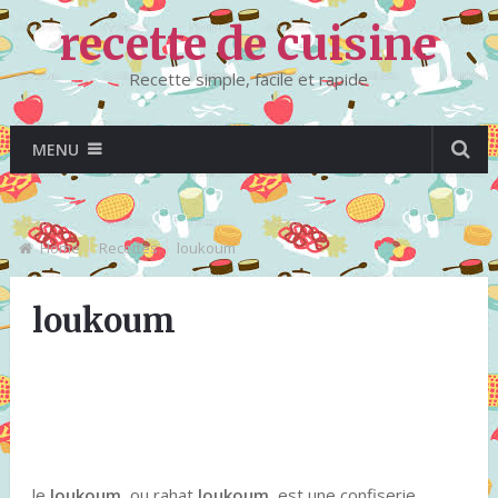
recette de cuisine
Recette simple, facile et rapide
MENU
Home
Recettes
loukoum
loukoum
le
loukoum
, ou rahat
loukoum
, est une confiserie