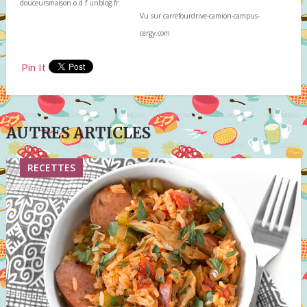
douceursmaison.o.d.f.unblog.fr
Vu sur carrefourdrive-camion-campus-
cergy.com
Pin It
AUTRES ARTICLES
RECETTES