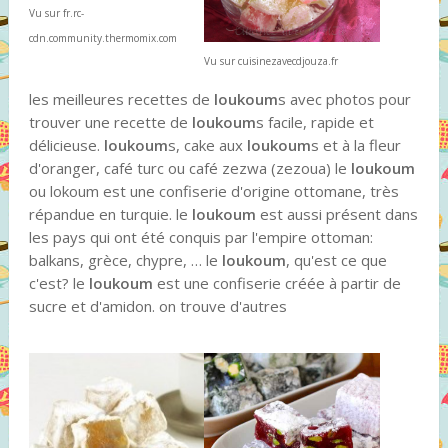
Vu sur fr.rc-
cdn.community.thermomix.com
Vu sur cuisinezavecdjouza.fr
les meilleures recettes de
loukoum
s avec photos pour
trouver une recette de
loukoum
s facile, rapide et
délicieuse.
loukoum
s, cake aux
loukoum
s et à la fleur
d'oranger, café turc ou café zezwa (zezoua) le
loukoum
ou lokoum est une confiserie d'origine ottomane, très
répandue en turquie. le
loukoum
est aussi présent dans
les pays qui ont été conquis par l'empire ottoman:
balkans, grèce, chypre, … le
loukoum
, qu'est ce que
c'est? le
loukoum
est une confiserie créée à partir de
sucre et d'amidon. on trouve d'autres