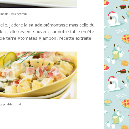
2.meilleurduchef.com
lle. j'adore la
salade
piémontaise mais celle du
e ci, elle revient souvent sur notre table en été
es de terre #tomates #jambon . recette extraite
mg.pmdstatic.net