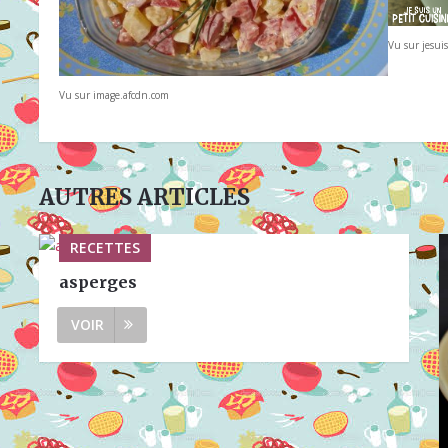
Vu sur jesuis
Vu sur image.afcdn.com
AUTRES ARTICLES
RECETTES
asperges
VOIR