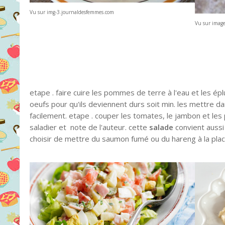
Vu sur img-3.journaldesfemmes.com
Vu sur image
etape . faire cuire les pommes de terre à l'eau et les ép
oeufs pour qu'ils deviennent durs soit min. les mettre dan
facilement. etape . couper les tomates, le jambon et le
saladier et note de l'auteur. cette
salade
convient aussi
choisir de mettre du saumon fumé ou du hareng à la pla