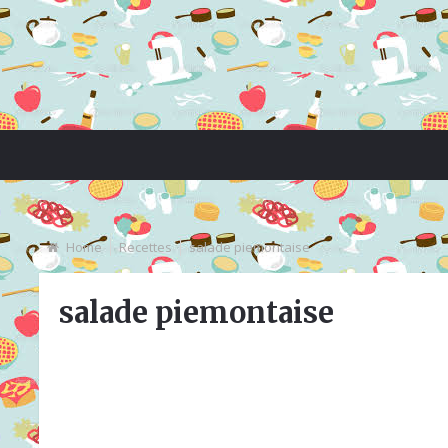
Home
Recettes
salade piemontaise
salade piemontaise