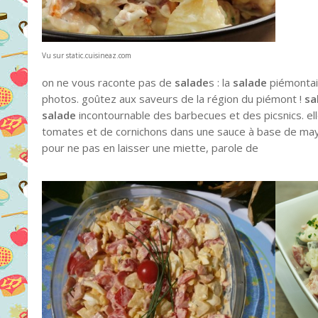
Vu sur static.cuisineaz.com
on ne vous raconte pas de
salade
s : la
salade
piémontais
photos. goûtez aux saveurs de la région du piémont !
sa
salade
incontournable des barbecues et des picsnics. 
tomates et de cornichons dans une sauce à base de mayo
pour ne pas en laisser une miette, parole de