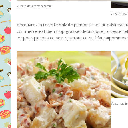
Vu sur atelierdeschefs.com
Vu sur files
découvrez la recette
salade
piémontaise sur cuisineactue
commerce est bien trop grasse .depuis que j'ai testé cell
.et pourquoi pas ce soir ? j'ai tout ce qu'il faut #pomm
Vu sur cac.i