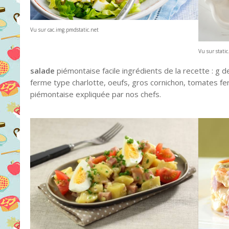
Vu sur cac.img.pmdstatic.net
Vu sur stati
salade
piémontaise facile ingrédients de la recette : g
ferme type charlotte, oeufs, gros cornichon, tomates f
piémontaise expliquée par nos chefs.