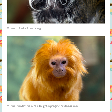
Vu sur upload.wikimedia.org
Vu sur 3sn4dm1qd6i72l8a4r2ig7fl-wpengine.netdna-ssl.com