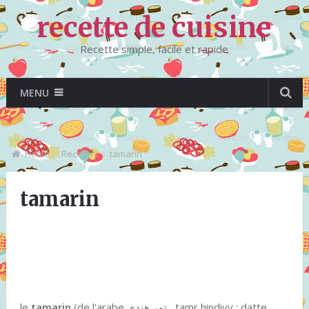
recette de cuisine
Recette simple, facile et rapide
MENU
Home
Recettes
tamarin
tamarin
le
tamarin
(de l'arabe تمر هندي , tamr hindiyy : datte