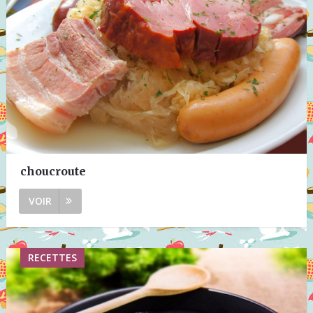
choucroute
VOIR
RECETTES