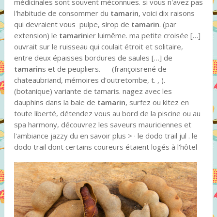
médicinales sont souvent méconnues. si vous n'avez pas
l'habitude de consommer du
tamarin
, voici dix raisons
qui devraient vous pulpe, sirop de
tamarin
. (par
extension) le
tamarin
ier luimême. ma petite croisée […]
ouvrait sur le ruisseau qui coulait étroit et solitaire,
entre deux épaisses bordures de saules […] de
tamarin
s et de peupliers. — (françoisrené de
chateaubriand, mémoires d'outretombe, t. , ).
(botanique) variante de tamaris. nagez avec les
dauphins dans la baie de
tamarin
, surfez ou kitez en
toute liberté, détendez vous au bord de la piscine ou au
spa harmony, découvrez les saveurs mauriciennes et
l'ambiance jazzy du en savoir plus > · le dodo trail jul . le
dodo trail dont certains coureurs étaient logés à l'hôtel