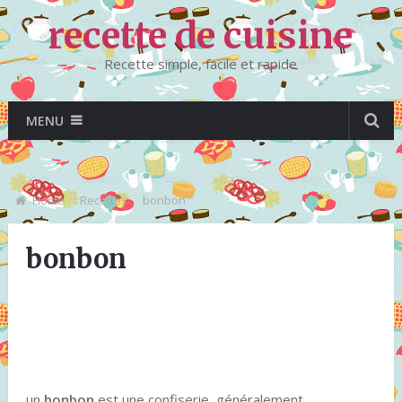
recette de cuisine
Recette simple, facile et rapide
MENU
Home
Recettes
bonbon
bonbon
un
bonbon
est une confiserie, généralement