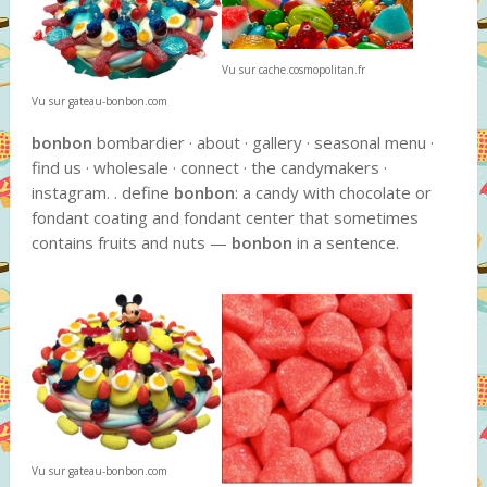
Vu sur cache.cosmopolitan.fr
Vu sur gateau-bonbon.com
bonbon
bombardier · about · gallery · seasonal menu ·
find us · wholesale · connect · the candymakers ·
instagram. . define
bonbon
: a candy with chocolate or
fondant coating and fondant center that sometimes
contains fruits and nuts —
bonbon
in a sentence.
Vu sur gateau-bonbon.com