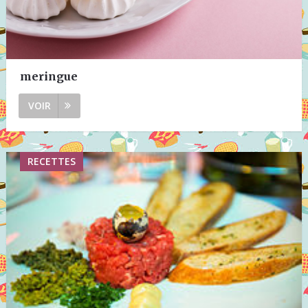
meringue
VOIR
RECETTES