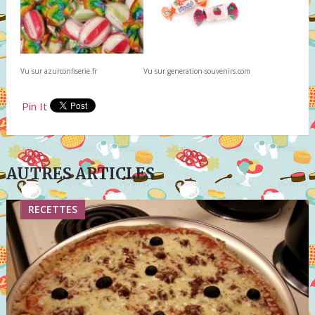
Vu sur azurconfiserie.fr
Vu sur generation-souvenirs.com
Pin It
AUTRES ARTICLES
RECETTES