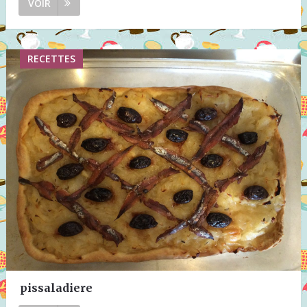
VOIR
RECETTES
pissaladiere