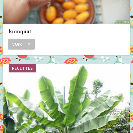
kumquat
VOIR
RECETTES