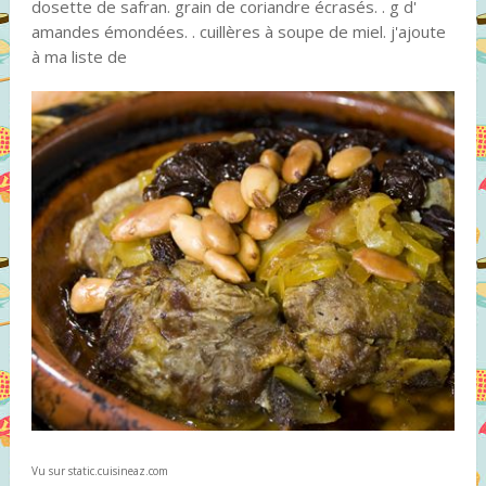
dosette de safran. grain de coriandre écrasés. . g d'
amandes émondées. . cuillères à soupe de miel. j'ajoute
à ma liste de
Vu sur static.cuisineaz.com