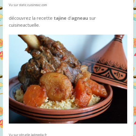
Vu sur static.cuisineaz.com
découvrez la recette
tajine
d'
agneau
sur
cuisineactuelle.
Vu sur cdn-elle.ladmedia.fr