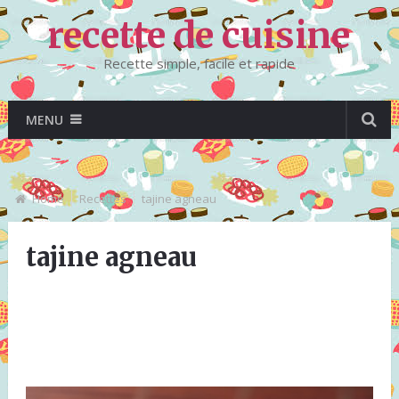
recette de cuisine
Recette simple, facile et rapide
MENU
Home
Recettes
tajine agneau
tajine agneau