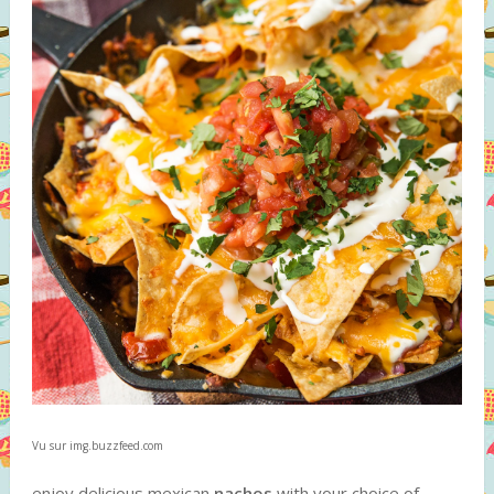
Vu sur img.buzzfeed.com
enjoy delicious mexican
nachos
with your choice of