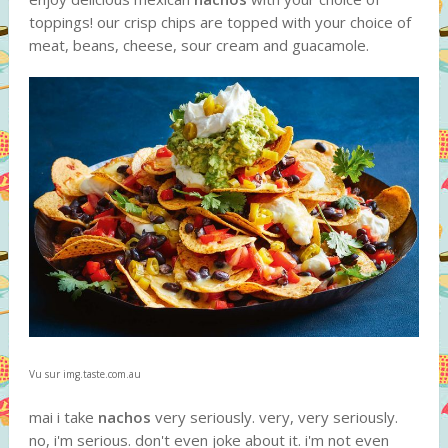
toppings! our crisp chips are topped with your choice of
meat, beans, cheese, sour cream and guacamole.
Vu sur img.taste.com.au
mai i take
nachos
very seriously. very, very seriously.
no, i'm serious. don't even joke about it. i'm not even