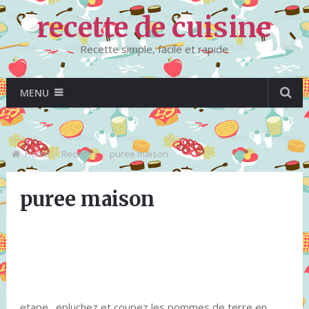
recette de cuisine
Recette simple, facile et rapide
MENU
Home
Recettes
puree maison
puree maison
etape . epluchez et coupez les pommes de terre en