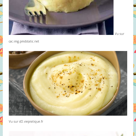
Vu sur
cac.img.pmdstatic.net
Vu sur sf2.viepratique.fr